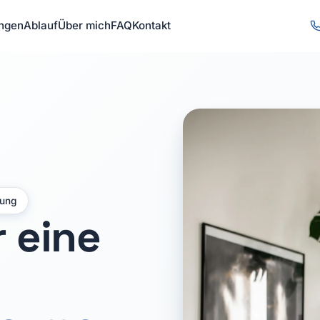
ungen
Ablauf
Über mich
FAQ
Kontakt
rung
r eine