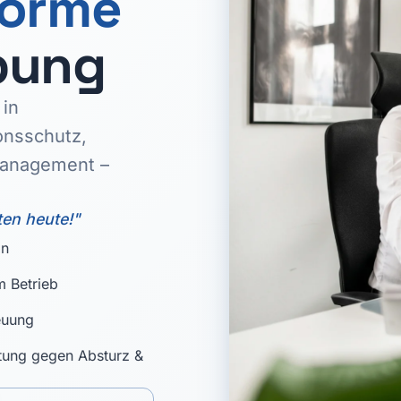
forme
bung
 in
onsschutz,
management –
ten heute!"
on
m Betrieb
euung
tung gegen Absturz &